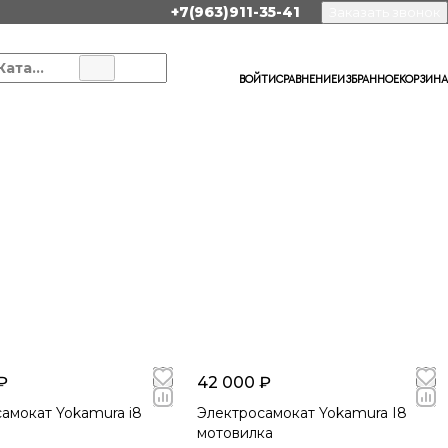
+7(963)911-35-41
Заказать звонок
Каталог
ВОЙТИ
СРАВНЕНИЕ
ИЗБРАННОЕ
КОРЗИНА
₽
42 000 ₽
амокат Yokamura i8
Электросамокат Yokamura I8
мотовилка