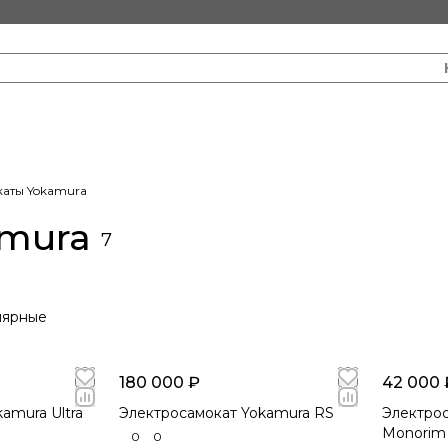
аты Yokamura
amura
7
лярные
180 000 ₽
42 000 
amura Ultra
Электросамокат Yokamura RS
Электрос
Monorim
0
0