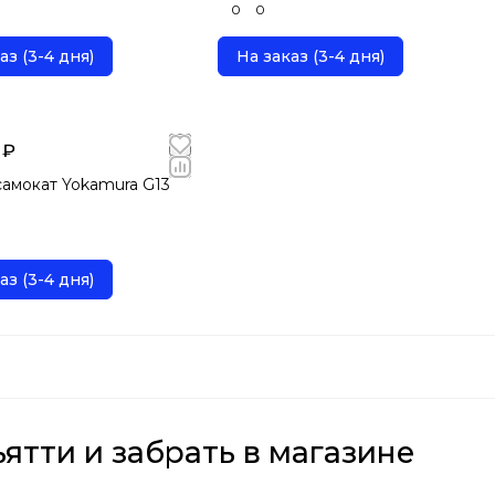
0
0
аз (3-4 дня)
На заказ (3-4 дня)
 ₽
амокат Yokamura G13
аз (3-4 дня)
ятти и забрать в магазине