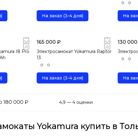
0
0
)
На заказ (3-4 дня)
На зак
165 000 ₽
130 000
amura I8 Pro
Электросамокат Yokamura Raptor
Электрос
Ah
13
0
0
0
0
)
На заказ (3-4 дня)
На зак
о 180 000 ₽
4,9 — 4 оценки
мокаты Yokamura купить в Толь