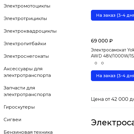
Электромотоциклы
На заказ (3-4 дня
Электротрициклы
Электроквадроциклы
69 000 ₽
Электропитбайки
Электросамокат Yok
Электроснегокаты
AWD 48V/1000W/15
0
0
Аксессуары для
электротранспорта
На заказ (3-4 дня
Запчасти для
электротранспорта
Цена от 42 000 д
Гироскутеры
Сигвеи
Электроса
Бензиновая техника