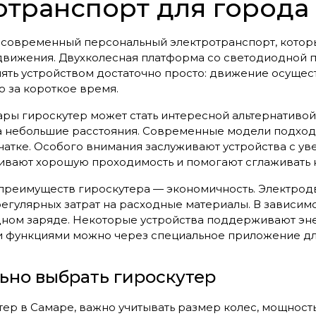
отранспорт для города
 современный персональный электротранспорт, которы
движения. Двухколесная платформа со светодиодной п
ять устройством достаточно просто: движение осуществ
 за короткое время.
ары гироскутер может стать интересной альтернатив
небольшие расстояния. Современные модели подходят
чатке. Особого внимания заслуживают устройства с 
ивают хорошую проходимость и помогают сглаживать 
преимуществ гироскутера — экономичность. Электродв
егулярных затрат на расходные материалы. В зависимо
дном заряде. Некоторые устройства поддерживают эн
 функциями можно через специальное приложение дл
ьно выбрать гироскутер
ер в Самаре, важно учитывать размер колес, мощность