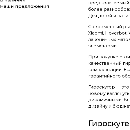
предполагаемый с
Наши предложения
более разнообра
Для детей и начи
Современный рыно
Xiaomi, Hoverbot,
лаконичных мато
элементами.
При покупке стои
качественный гир
комплектации. Ес
гарантийного обс
Гироскутер — это
новому взглянуть
динамичными. Бл
дизайну и бюджет
Гироскуте