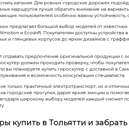
тиль катания. Для ровных городских дорожек подойд
зных маршрутов лучше обратить внимание на вариант
нающих пользователей особенно важны устойчивость, 
к предлагает большой выбор моделей от известных пр
 Wmotion и Ecodrift. Покупателям доступны устройства 
вых и глянцевых корпусов до ярких дизайнов с графф
т отдавать предпочтение оригинальной продукции с 
оскутер должен проходить проверку, чтобы покупател
ли вы планируете купить гироскутер с доставкой в Сам
луживания и возможность консультации специалиста.
 не только практичный электротранспорт, но и отличны
 на городские прогулки, дарит яркие эмоции и помог
агодаря широкому выбору моделей каждый сможет по
у.
ры купить в Тольятти и забрать