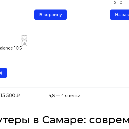
0
0
В корзину
На зак
lance 10.5
)
 13 500 ₽
4,8 — 4 оценки
утеры в Самаре: совре