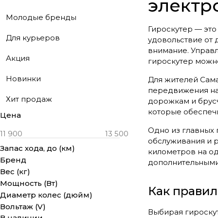
электр
Молодые бренды
Гироскутер — это
Для курьеров
удовольствие от 
внимание. Управл
Акция
гироскутер можно
Новинки
Для жителей Сам
передвижения на 
Хит продаж
дорожкам и брус
которые обеспеч
Цена
Одно из главных 
обслуживания и р
Запас хода, до (км)
километров на о
Бренд
дополнительными
Вес (кг)
Мощность (Вт)
Как правил
Диаметр колес (дюйм)
Вольтаж (V)
Выбирая гироскут
В наличии