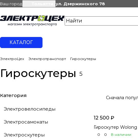
Ваш город
Тольятти
ул. Дзержинского 78
КАТАЛОГ
ЭлектроЦех
Электротранспорт
Гироскутеры
Гироскутеры
5
Категория
Сначала попу
Электровелосипеды
12 500 ₽
Электросамокаты
Гироскутер Wolong 
Электроскутеры
0
0
В наличии