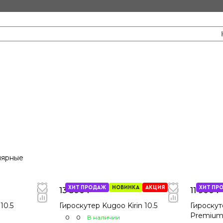
лярные
ХИТ ПРОДАЖ
НОВИНКА
АКЦИЯ
ХИТ ПР
13 500 ₽
11 900 ₽
10.5
Гироскутер Kugoo Kirin 10.5
Гироскут
Premium 
0
0
В наличии