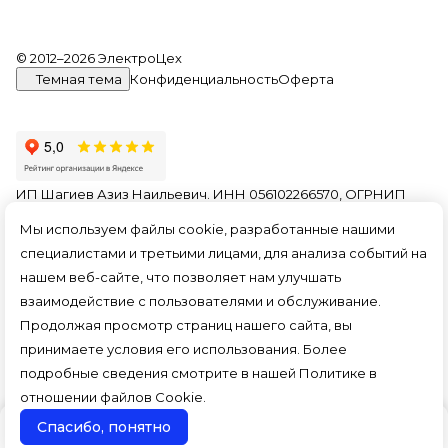
© 2012–2026 ЭлектроЦех
Темная тема
Конфиденциальность
Оферта
ИП Шагиев Азиз Наильевич. ИНН 056102266570, ОГРНИП
321774600156849. На информационном ресурсе
Мы используем файлы cookie, разработанные нашими
применяются
рекомендательные технологии
.
специалистами и третьими лицами, для анализа событий на
Все ресурсы сайта tlt.electroceh.ru, включая (но не
нашем веб-сайте, что позволяет нам улучшать
ограничиваясь) текстовую, графическую, фотографическую
и видео информацию, структуру, дизайн и оформление
взаимодействие с пользователями и обслуживание.
страниц, доменное имя, фирменное наименование
Продолжая просмотр страниц нашего сайта, вы
являются объектами авторского права и прав на
принимаете условия его использования. Более
интеллектуальную собственность, защищены российским
законодательством и международными соглашениями об
подробные сведения смотрите в нашей
Политике в
охране авторских прав.
Читать далее
отношении файлов Cookie
.
Спасибо, понятно