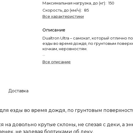
Максимальная нагрузка, до (кг)
:
150
Скорость, до (км/ч)
:
85
Все характеристики
Описание
Dualtron Ultra – самокат, который отлично п
езды во время дождя, по грунтовым поверх
кочкам, неровностям.
Мощные моторы данной модели позволят з
Все описание
довольно крутые склоны, не слезая с деки, 
энергоёмкая подвеска и высокий клиренс - 
бордюров и съезжать со ступенек, не задев
бортиками об деку.
Доставка
т для езды во время дождя, по грунтовым поверхност
на довольно крутые склоны, не слезая с деки, а э
пенек, не задевая бортиками об деку.