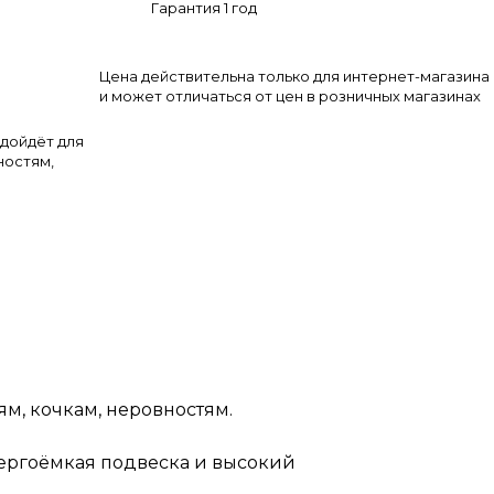
Гарантия 1 год
Цена действительна только для интернет-магазина
и может отличаться от цен в розничных магазинах
одойдёт для
ностям,
абираться на
а
спрыгивать с
ая
ям, кочкам, неровностям.
нергоёмкая подвеска и высокий