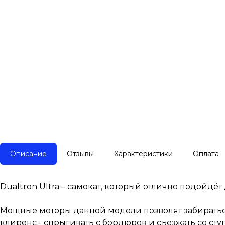
Описание
Отзывы
Характеристики
Оплата
Dualtron Ultra – самокат, который отлично подойдё
Мощные моторы данной модели позволят забираться 
клиренс - спрыгивать с бордюров и съезжать со сту