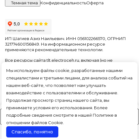
Темная тема
Конфиденциальность
Оферта
ИП Шагиев Азиз Наильевич. ИНН 056102266570, ОГРНИП
321774600156849. На информационном ресурсе
применяются
рекомендательные технологии
.
Все ресурсы сайта tlt.electroceh.ru, включая (но не
ограничиваясь) текстовую, графическую, фотографическую
Мы используем файлы cookie, разработанные нашими
и видео информацию, структуру, дизайн и оформление
страниц, доменное имя, фирменное наименование
специалистами и третьими лицами, для анализа событий на
являются объектами авторского права и прав на
нашем веб-сайте, что позволяет нам улучшать
интеллектуальную собственность, защищены российским
взаимодействие с пользователями и обслуживание.
законодательством и международными соглашениями об
охране авторских прав.
Читать далее
Продолжая просмотр страниц нашего сайта, вы
принимаете условия его использования. Более
подробные сведения смотрите в нашей
Политике в
На заказ (3-4 дня)
отношении файлов Cookie
.
Спасибо, понятно
Поиск