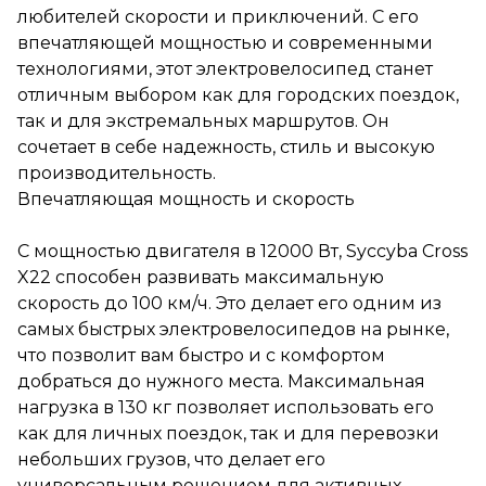
Впечатляющая мощность и
любителей скорости и приключений. С его
скорость
впечатляющей мощностью и современными
технологиями, этот электровелосипед станет
С мощностью двигателя в
12000 Вт, Syccyba Cross X22
отличным выбором как для городских поездок,
способен развивать
так и для экстремальных маршрутов. Он
максимальную скорость до
сочетает в себе надежность, стиль и высокую
100 км/ч. Это делает его одним
из самых быстрых
производительность.
электровелосипедов на
Впечатляющая мощность и скорость
рынке, что позволит вам
быстро и с комфортом
добраться до нужного места.
С мощностью двигателя в 12000 Вт, Syccyba Cross
Максимальная нагрузка в 130
X22 способен развивать максимальную
кг позволяет использовать
скорость до 100 км/ч. Это делает его одним из
его как для личных поездок,
так и для перевозки
самых быстрых электровелосипедов на рынке,
небольших грузов, что делает
что позволит вам быстро и с комфортом
его универсальным
добраться до нужного места. Максимальная
решением для активных
пользователей.
нагрузка в 130 кг позволяет использовать его
как для личных поездок, так и для перевозки
Кроме того, пробег до 80 км
небольших грузов, что делает его
на одном заряде гарантирует,
что вы сможете отправиться
универсальным решением для активных