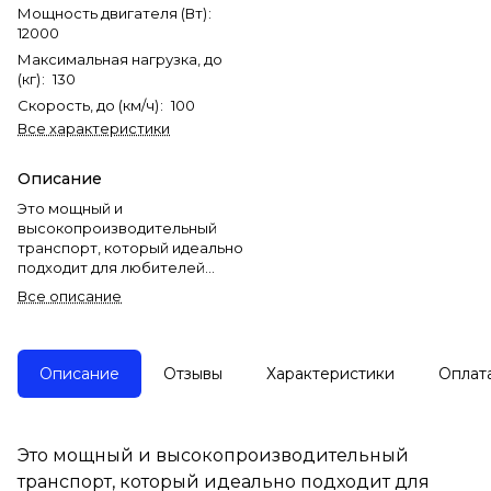
Мощность двигателя (Вт)
:
12000
Максимальная нагрузка, до
(кг)
:
130
Скорость, до (км/ч)
:
100
Все характеристики
Описание
Это мощный и
высокопроизводительный
транспорт, который идеально
подходит для любителей
скорости и приключений. С
Все описание
его впечатляющей
мощностью и современными
технологиями, этот
электровелосипед станет
Описание
Отзывы
Характеристики
Оплат
отличным выбором как для
городских поездок, так и для
экстремальных маршрутов.
Он сочетает в себе
Это мощный и высокопроизводительный
надежность, стиль и высокую
транспорт, который идеально подходит для
производительность.