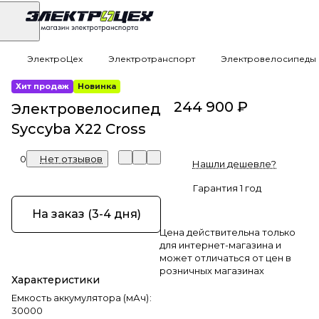
ЭлектроЦех
Электротранспорт
Электровелосипеды
Хит продаж
Новинка
244 900 ₽
Электровелосипед
Syccyba X22 Cross
0
Нет отзывов
Нашли дешевле?
Гарантия 1 год
На заказ (3-4 дня)
Цена действительна только
для интернет-магазина и
может отличаться от цен в
розничных магазинах
Характеристики
Емкость аккумулятора (мАч)
:
30000