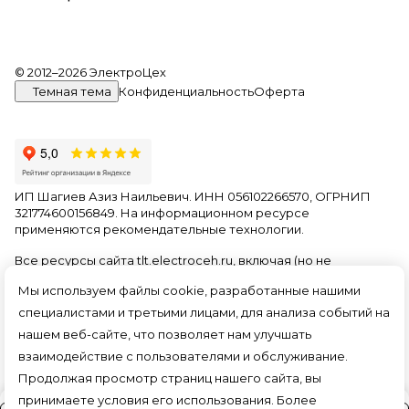
© 2012–2026 ЭлектроЦех
Темная тема
Конфиденциальность
Оферта
ИП Шагиев Азиз Наильевич. ИНН 056102266570, ОГРНИП
321774600156849. На информационном ресурсе
применяются
рекомендательные технологии
.
Все ресурсы сайта tlt.electroceh.ru, включая (но не
ограничиваясь) текстовую, графическую, фотографическую
Мы используем файлы cookie, разработанные нашими
и видео информацию, структуру, дизайн и оформление
страниц, доменное имя, фирменное наименование
специалистами и третьими лицами, для анализа событий на
являются объектами авторского права и прав на
нашем веб-сайте, что позволяет нам улучшать
интеллектуальную собственность, защищены российским
взаимодействие с пользователями и обслуживание.
законодательством и международными соглашениями об
охране авторских прав.
Читать далее
Продолжая просмотр страниц нашего сайта, вы
принимаете условия его использования. Более