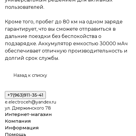
в дальние поездки без
пользователей.
беспокойства о подзарядке.
Аккумулятор емкостью 30000
мАч обеспечивает отличную
Кроме того, пробег до 80 км на одном заряде
производительность и долгий
гарантирует, что вы сможете отправиться в
срок службы.
дальние поездки без беспокойства о
подзарядке. Аккумулятор емкостью 30000 мАч
обеспечивает отличную производительность и
долгий срок службы.
Назад к списку
+7(963)911-35-41
e.electroceh@yandex.ru
ул. Дзержинского 78
Интернет-магазин
Компания
Информация
Помощь