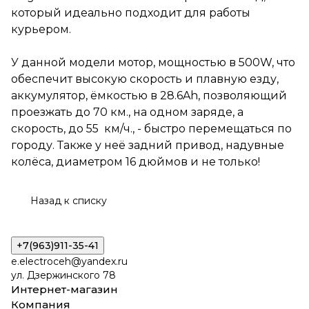
перемещаться по городу.
который идеально подходит для работы
Также у неё задний привод,
надувные колёса, диаметром
курьером.
16 дюймов и не только!
У данной модели мотор, мощностью в 500W, что
обеспечит высокую скорость и плавную езду,
аккумулятор, ёмкостью в 28.6Ah, позволяющий
проезжать до 70 км., на одном заряде, а
скорость, до 55 км/ч., - быстро перемещаться по
городу. Также у неё задний привод, надувные
колёса, диаметром 16 дюймов и не только!
Назад к списку
+7(963)911-35-41
e.electroceh@yandex.ru
ул. Дзержинского 78
Интернет-магазин
Компания