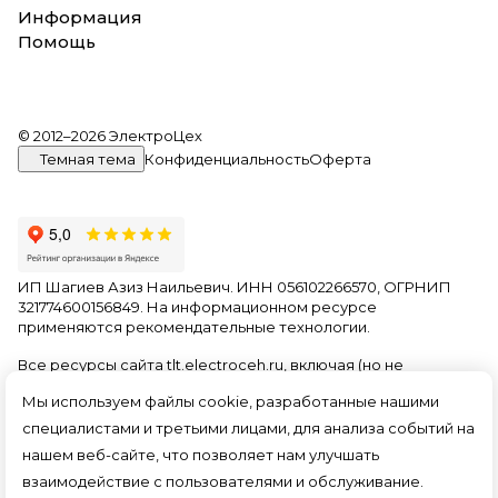
Информация
Помощь
© 2012–2026 ЭлектроЦех
Темная тема
Конфиденциальность
Оферта
ИП Шагиев Азиз Наильевич. ИНН 056102266570, ОГРНИП
321774600156849. На информационном ресурсе
применяются
рекомендательные технологии
.
Все ресурсы сайта tlt.electroceh.ru, включая (но не
ограничиваясь) текстовую, графическую, фотографическую
Мы используем файлы cookie, разработанные нашими
и видео информацию, структуру, дизайн и оформление
страниц, доменное имя, фирменное наименование
специалистами и третьими лицами, для анализа событий на
являются объектами авторского права и прав на
нашем веб-сайте, что позволяет нам улучшать
интеллектуальную собственность, защищены российским
взаимодействие с пользователями и обслуживание.
законодательством и международными соглашениями об