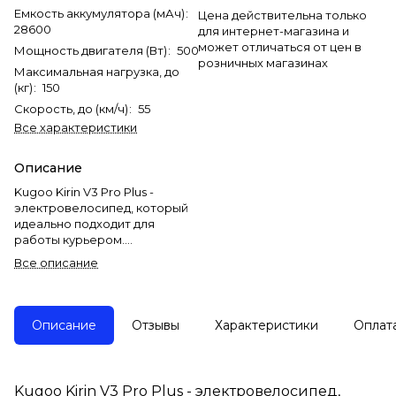
Емкость аккумулятора (мАч)
:
Цена действительна только
28600
для интернет-магазина и
может отличаться от цен в
Мощность двигателя (Вт)
:
500
розничных магазинах
Максимальная нагрузка, до
(кг)
:
150
Скорость, до (км/ч)
:
55
Все характеристики
Описание
Kugoo Kirin V3 Pro Plus -
электровелосипед, который
идеально подходит для
работы курьером.
Все описание
У данной модели мотор,
мощностью в 500W, что
обеспечит высокую скорость
и плавную езду, аккумулятор,
Описание
Отзывы
Характеристики
Оплат
ёмкостью в 28.6Ah,
позволяющий проезжать до
70 км., на одном заряде, а
скорость, до 55 км/ч., - быстро
Kugoo Kirin V3 Pro Plus - электровелосипед,