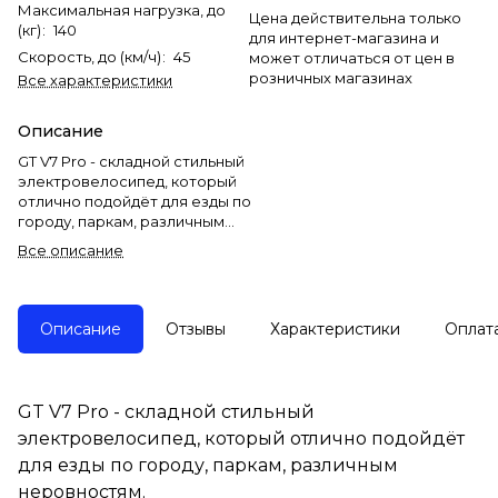
Максимальная нагрузка, до
Цена действительна только
(кг)
:
140
для интернет-магазина и
Скорость, до (км/ч)
:
45
может отличаться от цен в
розничных магазинах
Все характеристики
Описание
GT V7 Pro - складной стильный
электровелосипед, который
отлично подойдёт для езды по
городу, паркам, различным
неровностям.
Все описание
У данной модели яркая фара,
заднее мягкое сиденье,
дополнительная передняя
Описание
Отзывы
Характеристики
Оплат
корзина, гидравлические
дисковые передние и задние
тормоза, пневматические
шины и не только.
GT V7 Pro - складной стильный
электровелосипед, который отлично подойдёт
для езды по городу, паркам, различным
неровностям.