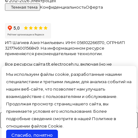
© 2012–2026 ЭлектроЦех
Темная тема
Конфиденциальность
Оферта
ИП Шагиев Азиз Наильевич. ИНН 056102266570, ОГРНИП
321774600156849. На информационном ресурсе
применяются
рекомендательные технологии
.
Все ресурсы сайта tlt.electroceh.ru, включая (но не
ограничиваясь) текстовую, графическую, фотографическую
Мы используем файлы cookie, разработанные нашими
и видео информацию, структуру, дизайн и оформление
страниц, доменное имя, фирменное наименование
специалистами и третьими лицами, для анализа событий на
являются объектами авторского права и прав на
нашем веб-сайте, что позволяет нам улучшать
интеллектуальную собственность, защищены российским
взаимодействие с пользователями и обслуживание.
законодательством и международными соглашениями об
охране авторских прав.
Читать далее
Продолжая просмотр страниц нашего сайта, вы
принимаете условия его использования. Более
подробные сведения смотрите в нашей
Политике в
На заказ (3-4 дня)
отношении файлов Cookie
.
Спасибо, понятно