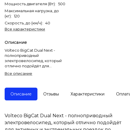
Мощность двигателя (Вт)
:
500
Максимальная нагрузка, до
(кг)
:
120
Скорость, до (км/ч)
:
40
Все характеристики
Описание
Volteco BigCat Dual Next -
полноприводный
электровелосипед, который
отлично подойдёт для
активных и экстремальных
Все описание
поездок по бездорожью в
любое время года, долгих
велопрогулок, походов,
поездок на рыбалку и т.д.
Описание
Отзывы
Характеристики
Оплат
У данной модели литий-
ионный аккумулятор, лёгкая и
прочная алюминиевая рама,
Volteco BigCat Dual Next - полноприводный
функциональный LCD-
электровелосипед, который отлично подойдёт
дисплей, дисковые
гидравлические тормоза
для активных и экстремальных поездок по