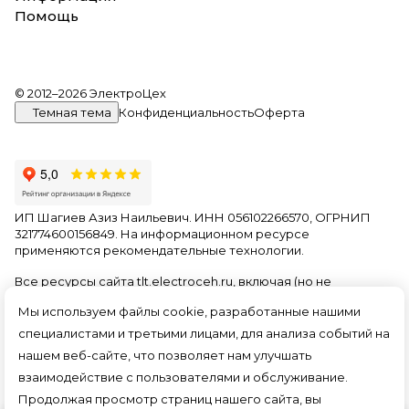
Помощь
© 2012–2026 ЭлектроЦех
Темная тема
Конфиденциальность
Оферта
ИП Шагиев Азиз Наильевич. ИНН 056102266570, ОГРНИП
321774600156849. На информационном ресурсе
применяются
рекомендательные технологии
.
Все ресурсы сайта tlt.electroceh.ru, включая (но не
ограничиваясь) текстовую, графическую, фотографическую
Мы используем файлы cookie, разработанные нашими
и видео информацию, структуру, дизайн и оформление
страниц, доменное имя, фирменное наименование
специалистами и третьими лицами, для анализа событий на
являются объектами авторского права и прав на
нашем веб-сайте, что позволяет нам улучшать
интеллектуальную собственность, защищены российским
взаимодействие с пользователями и обслуживание.
законодательством и международными соглашениями об
охране авторских прав.
Читать далее
Продолжая просмотр страниц нашего сайта, вы