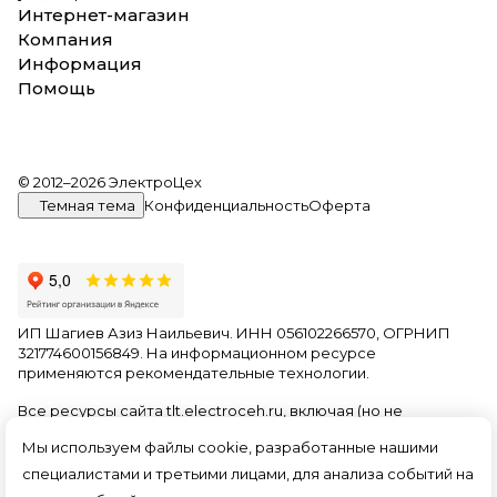
Интернет-магазин
Компания
Информация
Помощь
© 2012–2026 ЭлектроЦех
Темная тема
Конфиденциальность
Оферта
ИП Шагиев Азиз Наильевич. ИНН 056102266570, ОГРНИП
321774600156849. На информационном ресурсе
применяются
рекомендательные технологии
.
Все ресурсы сайта tlt.electroceh.ru, включая (но не
ограничиваясь) текстовую, графическую, фотографическую
Мы используем файлы cookie, разработанные нашими
и видео информацию, структуру, дизайн и оформление
страниц, доменное имя, фирменное наименование
специалистами и третьими лицами, для анализа событий на
являются объектами авторского права и прав на