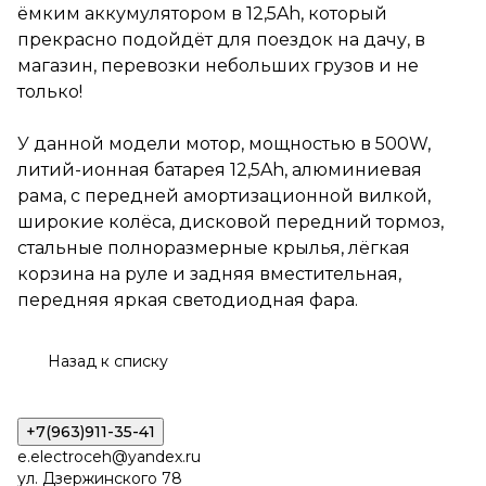
алюминиевая рама, с
ёмким аккумулятором в 12,5Ah, который
передней амортизационной
прекрасно подойдёт для поездок на дачу, в
вилкой, широкие колёса,
дисковой передний тормоз,
магазин, перевозки небольших грузов и не
стальные полноразмерные
только!
крылья, лёгкая корзина на
руле и задняя вместительная,
передняя яркая
У данной модели мотор, мощностью в 500W,
светодиодная фара.
литий-ионная батарея 12,5Ah, алюминиевая
рама, с передней амортизационной вилкой,
широкие колёса, дисковой передний тормоз,
стальные полноразмерные крылья, лёгкая
корзина на руле и задняя вместительная,
передняя яркая светодиодная фара.
Назад к списку
+7(963)911-35-41
e.electroceh@yandex.ru
ул. Дзержинского 78