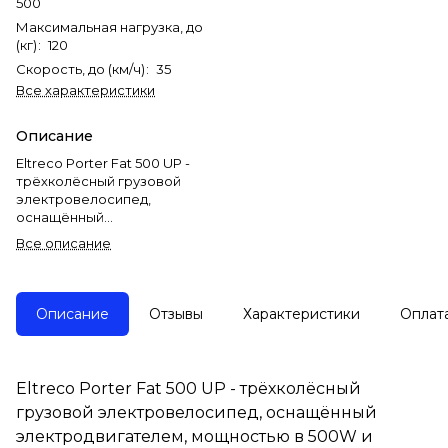
500
Максимальная нагрузка, до
(кг)
:
120
Скорость, до (км/ч)
:
35
Все характеристики
Описание
Eltreco Porter Fat 500 UP -
трёхколёсный грузовой
электровелосипед,
оснащённый
электродвигателем,
Все описание
мощностью в 500W и ёмким
аккумулятором в 12,5Ah,
который прекрасно подойдёт
для поездок на дачу, в
Описание
Отзывы
Характеристики
Оплат
магазин, перевозки
небольших грузов и не
только!
Eltreco Porter Fat 500 UP - трёхколёсный
У данной модели мотор,
грузовой электровелосипед, оснащённый
мощностью в 500W, литий-
ионная батарея 12,5Ah,
электродвигателем, мощностью в 500W и