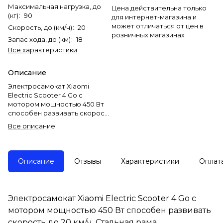
Максимальная нагрузка, до
Цена действительна только
(кг)
:
90
для интернет-магазина и
может отличаться от цен в
Скорость, до (км/ч)
:
20
розничных магазинах
Запас хода, до (км)
:
18
Все характеристики
Описание
Электросамокат Xiaomi
Electric Scooter 4 Go с
мотором мощностью 450 Вт
способен развивать скорость
до 20 км/ч. Стальная рама
Все описание
складывается для
компактности при хранении и
транспортировке.
Бескамерные колеса
Описание
Отзывы
Характеристики
Оплат
диаметром 8.1 дюйма
обеспечивают комфортную
езду.
В электросамокате Xiaomi
Электросамокат Xiaomi Electric Scooter 4 Go с
Electric Scooter 4 Go есть 3
мотором мощностью 450 Вт способен развивать
режима: стандартный,
спортивный и пешеходный.
скорость до 20 км/ч. Стальная рама