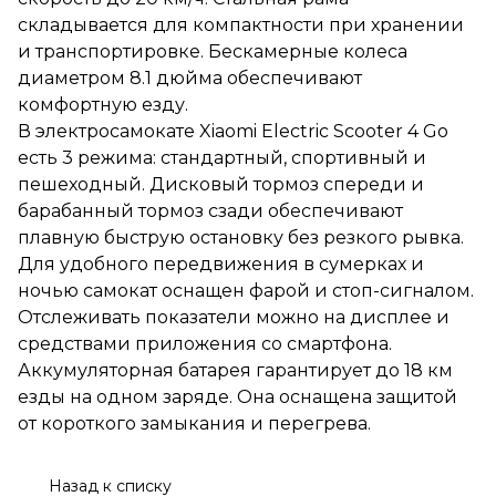
Дисковый тормоз спереди и
складывается для компактности при хранении
барабанный тормоз сзади
и транспортировке. Бескамерные колеса
обеспечивают плавную
быструю остановку без
диаметром 8.1 дюйма обеспечивают
резкого рывка. Для удобного
комфортную езду.
передвижения в сумерках и
В электросамокате Xiaomi Electric Scooter 4 Go
ночью самокат оснащен
фарой и стоп-сигналом.
есть 3 режима: стандартный, спортивный и
Отслеживать показатели
пешеходный. Дисковый тормоз спереди и
можно на дисплее и
барабанный тормоз сзади обеспечивают
средствами приложения со
смартфона. Аккумуляторная
плавную быструю остановку без резкого рывка.
батарея гарантирует до 18 км
Для удобного передвижения в сумерках и
езды на одном заряде. Она
ночью самокат оснащен фарой и стоп-сигналом.
оснащена защитой от
короткого замыкания и
Отслеживать показатели можно на дисплее и
перегрева.
средствами приложения со смартфона.
Аккумуляторная батарея гарантирует до 18 км
езды на одном заряде. Она оснащена защитой
от короткого замыкания и перегрева.
Назад к списку