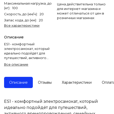
Максимальная нагрузка, до
Цена действительна только
(кг)
:
100
для интернет-магазина и
может отличаться от цен в
Скорость, до (км/ч)
:
20
розничных магазинах
Запас хода, до (км)
:
20
Все характеристики
Описание
ES1 - комфортный
электросамокат, который
идеально подойдёт для
путешествий, активного
времяпровождения,
Все описание
семейных прогулок и много
другого.
Данная модель очень
Описание
Отзывы
Характеристики
Оплат
компактная, её можно
разобрать и собрать за
считанные секунды.
ES1 - комфортный электросамокат, который
Руль оснащён ярким
идеально подойдёт для путешествий,
электронным дисплеем, а в
сам самокат встроена
активного времяпровождения, семейных