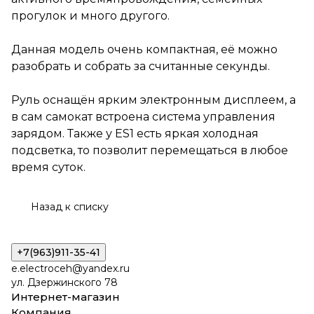
система управления зарядом.
прогулок и много другого.
Также у ES1 есть яркая
холодная подсветка, то
позволит перемещаться в
Данная модель очень компактная, её можно
любое время суток.
разобрать и собрать за считанные секунды.
Руль оснащён ярким электронным дисплеем, а
в сам самокат встроена система управления
зарядом. Также у ES1 есть яркая холодная
подсветка, то позволит перемещаться в любое
время суток.
Назад к списку
+7(963)911-35-41
e.electroceh@yandex.ru
ул. Дзержинского 78
Интернет-магазин
Компания