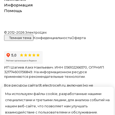
Информация
Помощь
© 2012–2026 ЭлектроЦех
Темная тема
Конфиденциальность
Оферта
ИП Шагиев Азиз Наильевич. ИНН 056102266570, ОГРНИП
321774600156849. На информационном ресурсе
применяются
рекомендательные технологии
.
Все ресурсы сайта tlt.electroceh.ru, включая (но не
ограничиваясь) текстовую, графическую, фотографическую
Мы используем файлы cookie, разработанные нашими
и видео информацию, структуру, дизайн и оформление
страниц, доменное имя, фирменное наименование
специалистами и третьими лицами, для анализа событий на
являются объектами авторского права и прав на
нашем веб-сайте, что позволяет нам улучшать
интеллектуальную собственность, защищены российским
взаимодействие с пользователями и обслуживание.
законодательством и международными соглашениями об