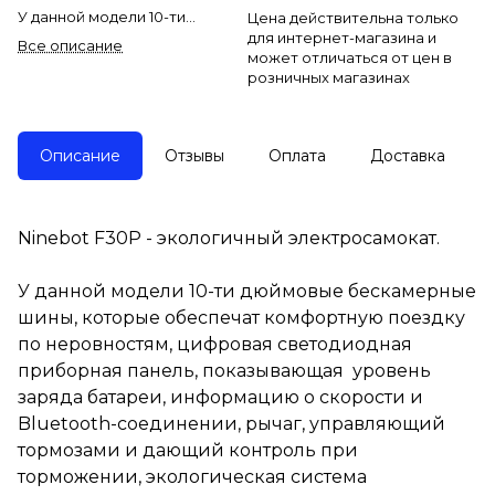
У данной модели 10-ти
Цена действительна только
дюймовые бескамерные
для интернет-магазина и
Все описание
шины, которые обеспечат
может отличаться от цен в
комфортную поездку по
розничных магазинах
неровностям, цифровая
светодиодная приборная
панель,
Описание
Отзывы
Оплата
Доставка
показывающая уровень
заряда батареи, информацию
о скорости и Bluetooth-
соединении, рычаг,
управляющий тормозами и
Ninebot F30P - экологичный электросамокат.
дающий контроль при
торможении, экологическая
У данной модели 10-ти дюймовые бескамерные
система рекуперации,
которая следит за зарядом
шины, которые обеспечат комфортную поездку
батареи и не только!
по неровностям, цифровая светодиодная
приборная панель, показывающая уровень
заряда батареи, информацию о скорости и
Bluetooth-соединении, рычаг, управляющий
тормозами и дающий контроль при
торможении, экологическая система