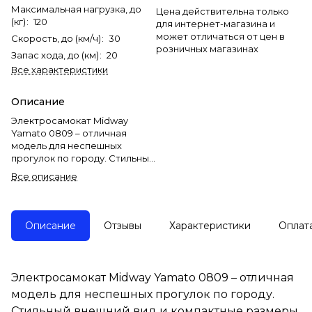
Максимальная нагрузка, до
Цена действительна только
(кг)
:
120
для интернет-магазина и
может отличаться от цен в
Скорость, до (км/ч)
:
30
розничных магазинах
Запас хода, до (км)
:
20
Все характеристики
Описание
Электросамокат Midway
Yamato 0809 – отличная
модель для неспешных
прогулок по городу. Стильный
внешний вид и компактные
Все описание
размеры самоката делают
его одним из лучших
вариантов для подростков.
Описание
Отзывы
Характеристики
Оплат
Мотор самоката на 350W
позволит развивать скорость
до 30 километров в час, а
аккумуляторной батареи на
Электросамокат Midway Yamato 0809 – отличная
5,2 ампер-часа хватит для
модель для неспешных прогулок по городу.
того, чтобы проехать до 20
километров. Для того, чтобы
Стильный внешний вид и компактные размеры