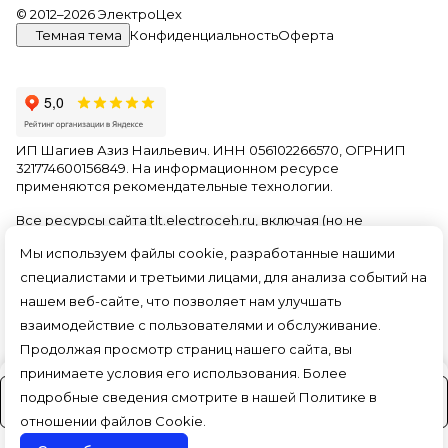
© 2012–2026 ЭлектроЦех
Темная тема
Конфиденциальность
Оферта
ИП Шагиев Азиз Наильевич. ИНН 056102266570, ОГРНИП
321774600156849. На информационном ресурсе
применяются
рекомендательные технологии
.
Все ресурсы сайта tlt.electroceh.ru, включая (но не
ограничиваясь) текстовую, графическую, фотографическую
Мы используем файлы cookie, разработанные нашими
и видео информацию, структуру, дизайн и оформление
страниц, доменное имя, фирменное наименование
специалистами и третьими лицами, для анализа событий на
являются объектами авторского права и прав на
нашем веб-сайте, что позволяет нам улучшать
интеллектуальную собственность, защищены российским
взаимодействие с пользователями и обслуживание.
законодательством и международными соглашениями об
охране авторских прав.
Читать далее
Продолжая просмотр страниц нашего сайта, вы
принимаете условия его использования. Более
подробные сведения смотрите в нашей
Политике в
На заказ (3-4 дня)
отношении файлов Cookie
.