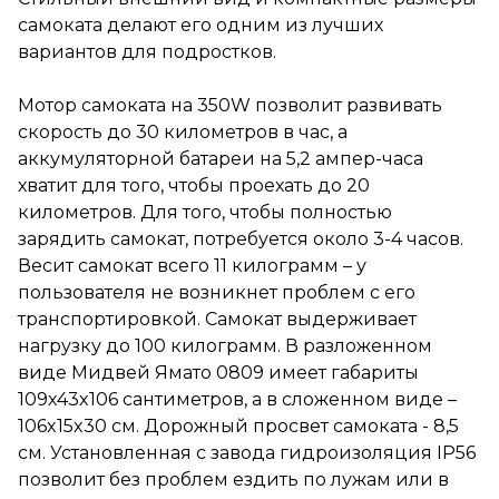
полностью зарядить самокат,
самоката делают его одним из лучших
потребуется около 3-4 часов.
вариантов для подростков.
Весит самокат всего 11
килограмм – у пользователя
не возникнет проблем с его
Мотор самоката на 350W позволит развивать
транспортировкой. Самокат
скорость до 30 километров в час, а
выдерживает нагрузку до 100
килограмм. В разложенном
аккумуляторной батареи на 5,2 ампер-часа
виде Мидвей Ямато 0809
хватит для того, чтобы проехать до 20
имеет габариты 109x43x106
километров. Для того, чтобы полностью
сантиметров, а в сложенном
виде – 106x15x30 см.
зарядить самокат, потребуется около 3-4 часов.
Дорожный просвет самоката
Весит самокат всего 11 килограмм – у
- 8,5 см. Установленная с
пользователя не возникнет проблем с его
завода гидроизоляция IP56
позволит без проблем ездить
транспортировкой. Самокат выдерживает
по лужам или в дождь.
нагрузку до 100 килограмм. В разложенном
виде Мидвей Ямато 0809 имеет габариты
Надувные колёса на 8
дюймов с максимальным
109x43x106 сантиметров, а в сложенном виде –
давлением в 2,5 атмосферы и
106x15x30 см. Дорожный просвет самоката - 8,5
передний амортизатор
см. Установленная с завода гидроизоляция IP56
отлично сглаживают поездку,
делая её мягкой и
позволит без проблем ездить по лужам или в
комфортной.