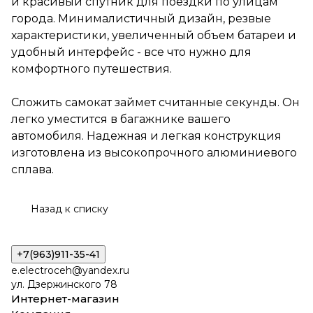
и красивый спутник для поездки по улицам
вашего автомобиля.
Надежная и легкая
города. Минималистичный дизайн, резвые
конструкция изготовлена из
характеристики, увеличенный объем батареи и
высокопрочного
удобный интерфейс - все что нужно для
алюминиевого сплава.
комфортного путешествия.
Сложить самокат займет считанные секунды. Он
легко уместится в багажнике вашего
автомобиля. Надежная и легкая конструкция
изготовлена из высокопрочного алюминиевого
сплава.
Назад к списку
+7(963)911-35-41
e.electroceh@yandex.ru
ул. Дзержинского 78
Интернет-магазин