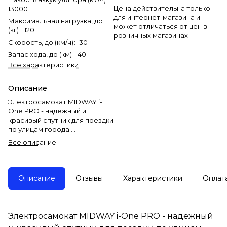
Цена действительна только
13000
для интернет-магазина и
Максимальная нагрузка, до
может отличаться от цен в
(кг)
:
120
розничных магазинах
Скорость, до (км/ч)
:
30
Запас хода, до (км)
:
40
Все характеристики
Описание
Электросамокат MIDWAY i-
One PRO - надежный и
красивый спутник для поездки
по улицам города.
Минималистичный дизайн,
Все описание
резвые характеристики,
увеличенный объем батареи
и удобный интерфейс - все
что нужно для комфортного
Описание
Отзывы
Характеристики
Оплат
путешествия.
Сложить самокат займет
считанные секунды. Он легко
Электросамокат MIDWAY i-One PRO - надежный
уместится в багажнике