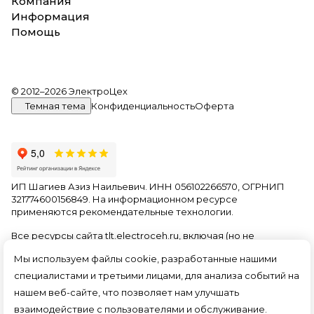
Компания
Информация
Помощь
© 2012–2026 ЭлектроЦех
Темная тема
Конфиденциальность
Оферта
ИП Шагиев Азиз Наильевич. ИНН 056102266570, ОГРНИП
321774600156849. На информационном ресурсе
применяются
рекомендательные технологии
.
Все ресурсы сайта tlt.electroceh.ru, включая (но не
ограничиваясь) текстовую, графическую, фотографическую
Мы используем файлы cookie, разработанные нашими
и видео информацию, структуру, дизайн и оформление
страниц, доменное имя, фирменное наименование
специалистами и третьими лицами, для анализа событий на
являются объектами авторского права и прав на
нашем веб-сайте, что позволяет нам улучшать
интеллектуальную собственность, защищены российским
взаимодействие с пользователями и обслуживание.
законодательством и международными соглашениями об