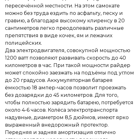
совокупной мощностью 1200
пересечённой местности. На этом самокате
ватт позволяют развивать
скорость до 40 километров в
можно без труда ездить по асфальту, песку и
час. При такой мощности
гравию, а благодаря высокому клиренсу в 20
райдер может спокойно
сантиметров легко преодолевать различные
заезжать на подъёмы под
углом до 20 градусов.
препятствия в виде кочек, ям и лежачих
Аккумуляторная батарея
полицейских.
ёмкостью 18 ампер-часов
Два электродвигателя, совокупной мощностью
позволит проезжать без
дозарядки до 45 километров.
1200 ватт позволяют развивать скорость до 40
Для того, чтобы полностью
километров в час. При такой мощности райдер
зарядить батарею,
может спокойно заезжать на подъёмы под углом
потребуется около 4-6 часов.
Колёса электротранспорта
до 20 градусов. Аккумуляторная батарея
надувные, диаметром 8,5
ёмкостью 18 ампер-часов позволит проезжать
дюймов, имеют ярко
без дозарядки до 45 километров. Для того,
выраженный внедорожный
протектор. Передняя и
чтобы полностью зарядить батарею, потребуется
задняя амортизация отлично
около 4-6 часов. Колёса электротранспорта
сглаживает все неровности
надувные, диаметром 8,5 дюймов, имеют ярко
дорожного покрытия, делая
поездку мягкой и
выраженный внедорожный протектор.
комфортной.
Передняя и задняя амортизация отлично
Рама Мидвей Эйр Про