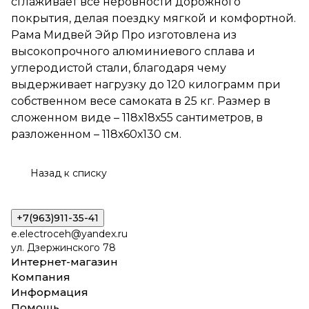
сглаживает все неровности дорожного
изготовлена из
высокопрочного
покрытия, делая поездку мягкой и комфортной.
алюминиевого сплава и
Рама Мидвей Эйр Про изготовлена из
углеродистой стали,
высокопрочного алюминиевого сплава и
благодаря чему выдерживает
нагрузку до 120 килограмм при
углеродистой стали, благодаря чему
собственном весе самоката
выдерживает нагрузку до 120 килограмм при
в 25 кг. Размер в сложенном
собственном весе самоката в 25 кг. Размер в
виде – 118х18х55 сантиметров,
в разложенном – 118х60х130
сложенном виде – 118х18х55 сантиметров, в
см.
разложенном – 118х60х130 см.
Назад к списку
+7(963)911-35-41
e.electroceh@yandex.ru
ул. Дзержинского 78
Интернет-магазин
Компания
Информация
Помощь