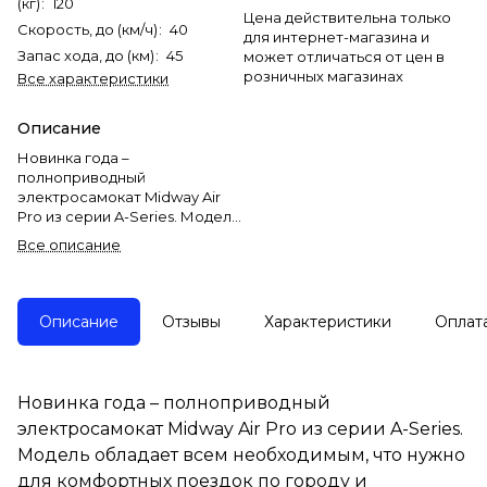
(кг)
:
120
Цена действительна только
Скорость, до (км/ч)
:
40
для интернет-магазина и
Запас хода, до (км)
:
45
может отличаться от цен в
розничных магазинах
Все характеристики
Описание
Новинка года –
полноприводный
электросамокат Midway Air
Pro из серии A-Series. Модель
обладает всем необходимым,
Все описание
что нужно для комфортных
поездок по городу и
пересечённой местности. На
этом самокате можно без
Описание
Отзывы
Характеристики
Оплат
труда ездить по асфальту,
песку и гравию, а благодаря
высокому клиренсу в 20
сантиметров легко
Новинка года – полноприводный
преодолевать различные
электросамокат Midway Air Pro из серии A-Series.
препятствия в виде кочек, ям
и лежачих полицейских.
Модель обладает всем необходимым, что нужно
Два электродвигателя,
для комфортных поездок по городу и