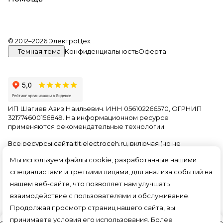
© 2012–2026 ЭлектроЦех
Темная тема
Конфиденциальность
Оферта
ИП Шагиев Азиз Наильевич. ИНН 056102266570, ОГРНИП
321774600156849. На информационном ресурсе
применяются
рекомендательные технологии
.
Все ресурсы сайта tlt.electroceh.ru, включая (но не
ограничиваясь) текстовую, графическую, фотографическую
Мы используем файлы cookie, разработанные нашими
и видео информацию, структуру, дизайн и оформление
страниц, доменное имя, фирменное наименование
специалистами и третьими лицами, для анализа событий на
являются объектами авторского права и прав на
нашем веб-сайте, что позволяет нам улучшать
интеллектуальную собственность, защищены российским
взаимодействие с пользователями и обслуживание.
законодательством и международными соглашениями об
охране авторских прав.
Читать далее
Продолжая просмотр страниц нашего сайта, вы
принимаете условия его использования. Более