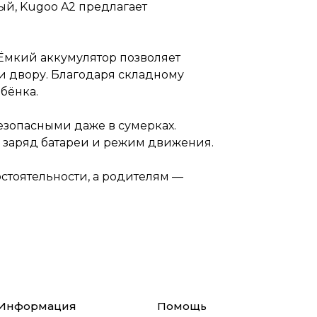
тареи и
ый, Kugoo A2 предлагает
временных
и
. Ёмкий аккумулятор позволяет
ость в
ли двору. Благодаря складному
ебёнка.
езопасными даже в сумерках.
, заряд батареи и режим движения.
стоятельности, а родителям —
Информация
Помощь