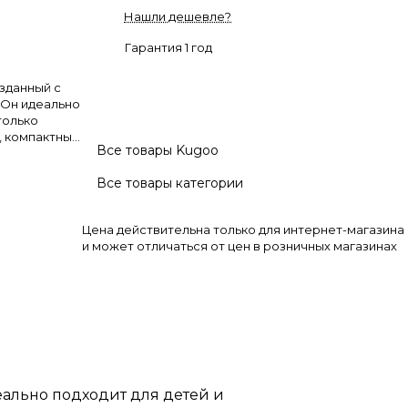
Нашли дешевле?
Гарантия 1 год
озданный с
 Он идеально
только
, компактный
Все товары Kugoo
безопасную
что нужно
Все товары категории
еспечивает
Цена действительна только для интернет-магазина
км./ч. Ёмкий
и может отличаться от цен в розничных магазинах
а одном
дки в школу,
адному
и хранить, а
ля ребёнка.
встроенная
дки
акже оснащён
еально подходит для детей и
тся