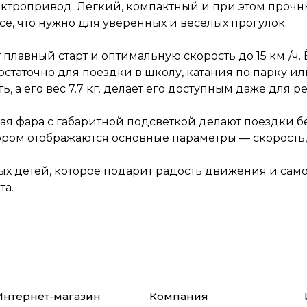
основные параметры — скорость, заряд ба
ектропривод. Лёгкий, компактный и при этом прочн
режим движения.
ё, что нужно для уверенных и весёлых прогулок.
Это идеальное решение для активных и со
детей, которое подарит радость движения 
 плавный старт и оптимальную скорость до 15 км./ч
самостоятельности, а родителям — уверенн
достаточно для поездки в школу, катания по парку и
безопасности и надёжности транспорта.
, а его вес 7.7 кг. делает его доступным даже для р
ая фара с габаритной подсветкой делают поездки б
ором отображаются основные параметры — скорость
х детей, которое подарит радость движения и само
та.
Интернет-магазин
Компания