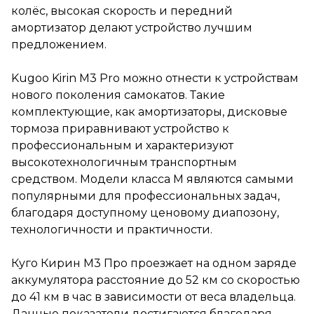
устройство к
колёс, высокая скорость и передний
профессиональным и
амортизатор делают устройство лучшим
характеризуют
предложением.
высокотехнологичным
транспортным средством.
Модели класса M являются
Kugoo Kirin M3 Pro можно отнести к устройствам
самыми популярными для
нового поколения самокатов. Такие
профессиональных задач,
благодаря доступному
комплектующие, как амортизаторы, дисковые
ценовому диапозону,
тормоза приравнивают устройство к
технологичности и
профессиональным и характеризуют
практичности.
высокотехнологичным транспортным
Куго Кирин М3 Про
средством. Модели класса M являются самыми
проезжает на одном заряде
популярными для профессиональных задач,
аккумулятора расстояние до
52 км со скоростью до 41 км в
благодаря доступному ценовому диапозону,
час в зависимости от веса
технологичности и практичности.
владельца. Данные
показатели достигаются
благодаря емкости
Куго Кирин М3 Про проезжает на одном заряде
аккумулятора 13Ah и
аккумулятора расстояние до 52 км со скоростью
мощности мотора 600W.
до 41 км в час в зависимости от веса владельца.
Модель подойдет райдерам с
опытом управления
Данные показатели достигаются благодаря