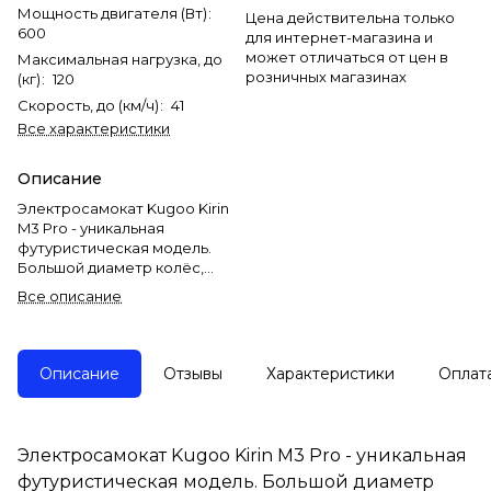
Мощность двигателя (Вт)
:
Цена действительна только
600
для интернет-магазина и
может отличаться от цен в
Максимальная нагрузка, до
розничных магазинах
(кг)
:
120
Скорость, до (км/ч)
:
41
Все характеристики
Описание
Электросамокат Kugoo Kirin
M3 Pro - уникальная
футуристическая модель.
Большой диаметр колёс,
высокая скорость и передний
Все описание
амортизатор делают
устройство лучшим
предложением.
Описание
Отзывы
Характеристики
Оплат
Kugoo Kirin M3 Pro можно
отнести к устройствам
нового поколения самокатов.
Такие комплектующие, как
Электросамокат Kugoo Kirin M3 Pro - уникальная
амортизаторы, дисковые
футуристическая модель. Большой диаметр
тормоза приравнивают