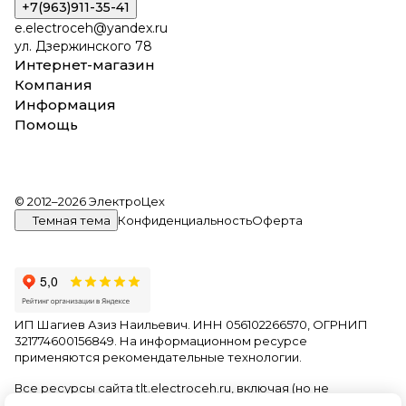
+7(963)911-35-41
e.electroceh@yandex.ru
ул. Дзержинского 78
Интернет-магазин
Компания
Информация
Помощь
© 2012–2026 ЭлектроЦех
Темная тема
Конфиденциальность
Оферта
ИП Шагиев Азиз Наильевич. ИНН 056102266570, ОГРНИП
321774600156849. На информационном ресурсе
применяются
рекомендательные технологии
.
Все ресурсы сайта tlt.electroceh.ru, включая (но не
ограничиваясь) текстовую, графическую, фотографическую