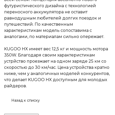
KUGOO HX имеет вес 12,5 кг и
футуристического дизайна с технологией
мощность мотора 350W.
переносного аккумулятора не оставит
Благодаря своим
характеристикам устрйство
равнодушным любителей долгих поездок и
проезжает на одном заряде
путешествий. По качественным
25 км со скоростью до 30 км/
характеристикам модель сопоставима с
час. Цена устройства кратно
ниже, чем у аналогичных
аналогами, по материалам сильно опережает.
моделей конкурентов, что
делает KUGOO HX доступным
KUGOO HX имеет вес 12,5 кг и мощность мотора
для молодых райдеров.
350W. Благодаря своим характеристикам
устрйство проезжает на одном заряде 25 км со
скоростью до 30 км/час. Цена устройства кратно
ниже, чем у аналогичных моделей конкурентов,
что делает KUGOO HX доступным для молодых
райдеров.
Назад к списку