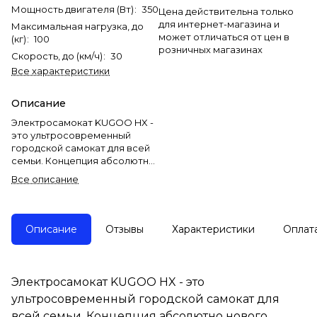
Мощность двигателя (Вт)
:
350
Цена действительна только
для интернет-магазина и
Максимальная нагрузка, до
может отличаться от цен в
(кг)
:
100
розничных магазинах
Скорость, до (км/ч)
:
30
Все характеристики
Описание
Электросамокат KUGOO HX -
это ультросовременный
городской самокат для всей
семьи. Концепция абсолютно
нового футуристического
Все описание
дизайна с технологией
переносного аккумулятора
не оставит равнодушным
любителей долгих поездок и
Описание
Отзывы
Характеристики
Оплат
путешествий. По
качественным
характеристикам модель
сопоставима с аналогами, по
Электросамокат KUGOO HX - это
материалам сильно
ультросовременный городской самокат для
опережает.
всей семьи. Концепция абсолютно нового