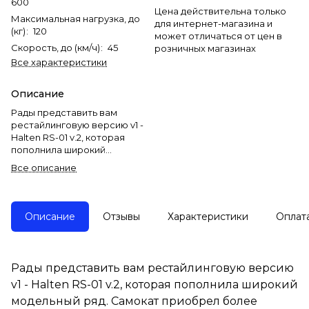
600
Цена действительна только
Максимальная нагрузка, до
для интернет-магазина и
(кг)
:
120
может отличаться от цен в
Скорость, до (км/ч)
:
45
розничных магазинах
Все характеристики
Описание
Рады представить вам
рестайлинговую версию v1 -
Halten RS-01 v.2, которая
пополнила широкий
модельный ряд. Самокат
Все описание
приобрел более стильный
дизайн и улучшил свои
ходовые показатели.
Мощность двигателя
Описание
Отзывы
Характеристики
Оплат
составляет 600W. Скорость
электросамоката может
достигать 45 км/ч, а пробег
увеличен до 40 км.
Рады представить вам рестайлинговую версию
Улучшенные характеристики
v1 - Halten RS-01 v.2, которая пополнила широкий
позволяют занимать свое
прочное место в рейтинге
модельный ряд. Самокат приобрел более