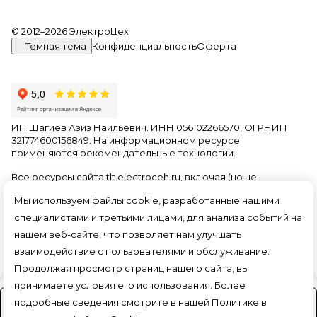
© 2012–2026 ЭлектроЦех
Темная тема
Конфиденциальность
Оферта
ИП Шагиев Азиз Наильевич. ИНН 056102266570, ОГРНИП
321774600156849. На информационном ресурсе
применяются
рекомендательные технологии
.
Все ресурсы сайта tlt.electroceh.ru, включая (но не
ограничиваясь) текстовую, графическую, фотографическую
Мы используем файлы cookie, разработанные нашими
и видео информацию, структуру, дизайн и оформление
страниц, доменное имя, фирменное наименование
специалистами и третьими лицами, для анализа событий на
являются объектами авторского права и прав на
нашем веб-сайте, что позволяет нам улучшать
интеллектуальную собственность, защищены российским
взаимодействие с пользователями и обслуживание.
законодательством и международными соглашениями об
охране авторских прав.
Читать далее
Продолжая просмотр страниц нашего сайта, вы
принимаете условия его использования. Более
подробные сведения смотрите в нашей
Политике в
На заказ (3-4 дня)