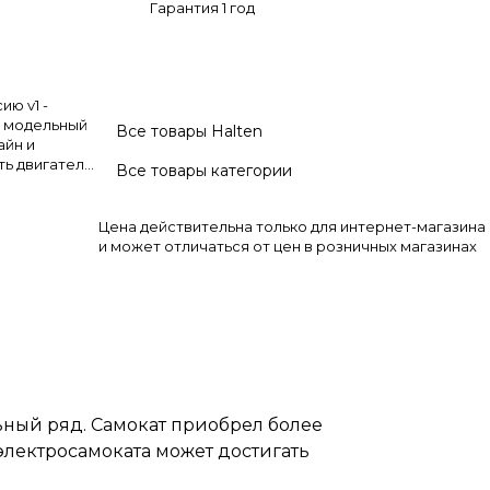
Гарантия 1 год
ю v1 -
ий модельный
Все товары Halten
айн и
ть двигателя
Все товары категории
ата может
м.
имать свое
Цена действительна только для интернет-магазина
рта.
и может отличаться от цен в розничных магазинах
ьный ряд. Самокат приобрел более
электросамоката может достигать