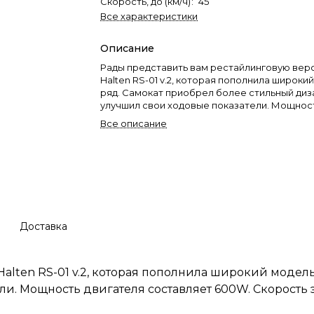
Скорость, до (км/ч)
:
45
Все характеристики
Описание
Рады представить вам рестайлинговую верси
Halten RS-01 v.2, которая пополнила широк
ряд. Самокат приобрел более стильный диз
улучшил свои ходовые показатели. Мощнос
составляет 600W. Скорость электросамок
Все описание
достигать 45 км/ч, а пробег увеличен до 40 к
Улучшенные характеристики позволяют зан
прочное место в рейтинге электротранспо
Доставка
Halten RS-01 v.2, которая пополнила широкий модел
и. Мощность двигателя составляет 600W. Скорость 