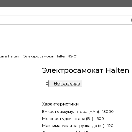
аты Halten
Электросамокат Halten RS-01
Электросамокат Halten 
0
Нет отзывов
Характеристики
Емкость аккумулятора (мАч)
:
13000
Мощность двигателя (Вт)
:
600
Максимальная нагрузка, до (кг)
:
120