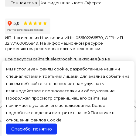
Темная тема
Конфиденциальность
Оферта
ИП Шагиев Азиз Наильевич. ИНН 056102266570, ОГРНИП
321774600156849. На информационном ресурсе
применяются
рекомендательные технологии
.
Все ресурсы сайта tlt.electroceh.ru, включая (но не
ограничиваясь) текстовую, графическую, фотографическую
Мы используем файлы cookie, разработанные нашими
и видео информацию, структуру, дизайн и оформление
страниц, доменное имя, фирменное наименование
специалистами и третьими лицами, для анализа событий на
являются объектами авторского права и прав на
нашем веб-сайте, что позволяет нам улучшать
интеллектуальную собственность, защищены российским
взаимодействие с пользователями и обслуживание.
законодательством и международными соглашениями об
охране авторских прав.
Читать далее
Продолжая просмотр страниц нашего сайта, вы
принимаете условия его использования. Более
подробные сведения смотрите в нашей
Политике в
На заказ (3-4 дня)
отношении файлов Cookie
.
Спасибо, понятно
Поиск