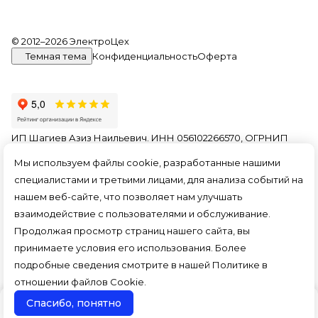
© 2012–2026 ЭлектроЦех
Темная тема
Конфиденциальность
Оферта
ИП Шагиев Азиз Наильевич. ИНН 056102266570, ОГРНИП
321774600156849. На информационном ресурсе
Мы используем файлы cookie, разработанные нашими
применяются
рекомендательные технологии
.
специалистами и третьими лицами, для анализа событий на
Все ресурсы сайта tlt.electroceh.ru, включая (но не
нашем веб-сайте, что позволяет нам улучшать
ограничиваясь) текстовую, графическую, фотографическую
и видео информацию, структуру, дизайн и оформление
взаимодействие с пользователями и обслуживание.
страниц, доменное имя, фирменное наименование
Продолжая просмотр страниц нашего сайта, вы
являются объектами авторского права и прав на
принимаете условия его использования. Более
интеллектуальную собственность, защищены российским
законодательством и международными соглашениями об
подробные сведения смотрите в нашей
Политике в
охране авторских прав.
Читать далее
отношении файлов Cookie
.
Спасибо, понятно